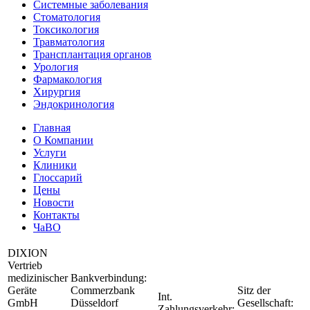
Системные заболевания
Стоматология
Токсикология
Травматология
Трансплантация органов
Урология
Фармакология
Хирургия
Эндокринология
Главная
О Компании
Услуги
Клиники
Глоссарий
Цены
Новости
Контакты
ЧаВО
DIXION
Vertrieb
medizinischer
Bankverbindung:
Geräte
Commerzbank
Sitz der
Int.
GmbH
Düsseldorf
Gesellschaft:
Zahlungsverkehr: