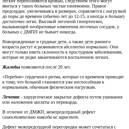
легкие переполняются кровью, следствием этого могут
явиться у таких больных частые пневмонии. Правое
предсердие, увеличиваясь в размерах, справляется с нагрузкой
до поры до времени (обычно лет до 12-15, а иногда и больше)
достаточно легко. Высокой легочной гипертензии,
вызывающей необратимые изменения легочных сосудов, у
больных с ДМПП не бывает никогда.
Новорожденные и грудные дети, a также дети раннего
возраста растут и развиваются абсолютно нормально. Они
могут только иметь склонность к простудным заболеваниям,
которые не редко заканчиваются воспалением легких.
Жалобы
появляются после 20 лет.
«Перебои» сердечного ритма, которые со временем приводят
к тому, что больной становится уже неспособным к
нормальным, обычным физическим нагрузкам.
Лечение
-
хирургическое закрытие дефекта путем ушивания
или наложения заплаты из перикарда.
В отличие от ДМЖП, межпредсердный дефект
самостоятельно никогда не зарастет.
Дефект межпредсердной перегородки может сочетаться с