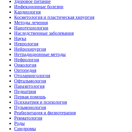
Здоровое питание
Инфекционные болезни
Кардиология
Косметология и пластическая хирургия
Методы лечения
Нанотехнологии
Наследственные заболевания
Наука
Неврология
Нейрохирургия
Нетрадиционные методы
Нефрология
Онкология
Ортопедия
Отоларингология
Офтальмология
Паразитология
Педиатрия
Первая помощь
Психиатрия и психология
Пульмонология
Реабилитация и физиотерапия
Ревматология
Роды
Синдромы