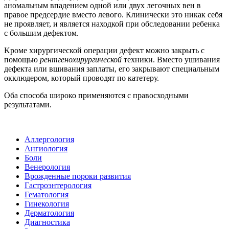
аномальным впадением одной или двух легочных вен в
правое предсердие вместо левого. Клинически это никак себя
не проявляет, и является находкой при обследовании ребенка
с большим дефектом.
Kроме хирургической операции дефект можно закрыть с
помощью
рентгенохирургической
техники. Вместо ушивания
дефекта или вшивания заплаты, его закрывают специальным
окклюдером, который проводят по катетеру.
Oба способа широко применяются с правосходными
результатaми.
Аллергология
Ангиология
Боли
Венерология
Врожденные пороки развития
Гастроэнтерология
Гематология
Гинекология
Дерматология
Диагностика