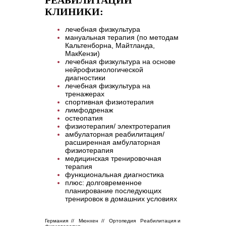
РЕАБИЛИТАЦИИ
КЛИНИКИ:
лечебная физкультура
мануальная терапия (по методам
Кальтенборна, Майтланда,
МакКензи)
лечебная физкультура на основе
нейрофизиологической
диагностики
лечебная физкультура на
тренажерах
спортивная физиотерапия
лимфодренаж
остеопатия
физиотерапия/ электротерапия
амбулаторная реабилитация/
расширенная амбулаторная
физиотерапия
медицинская тренировочная
терапия
функциональная диагностика
плюс: долговременное
планирование последующих
тренировок в домашних условиях
Германия // Мюнхен // Ортопедия Реабилитация и