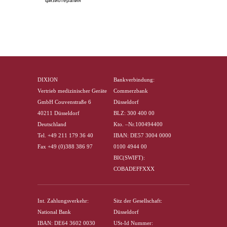
физиотерапия
DIXION
Bankverbindung:
Vertrieb medizinischer Geräte
Commerzbank
GmbH Couvenstraße 6
Düsseldorf
40211 Düsseldorf
BLZ: 300 400 00
Deutschland
Kto. –Nr.100494400
Tel. +49 211 179 36 40
IBAN: DE57 3004 0000
Fax +49 (0)388 386 97
0100 4944 00
BIC(SWIFT):
COBADEFFXXX
Int. Zahlungsverkehr:
Sitz der Gesellschaft:
National Bank
Düsseldorf
IBAN: DE64 3602 0030
USt-Id Nummer: