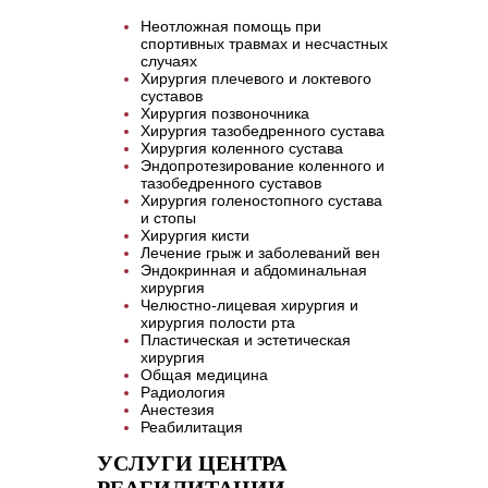
Неотложная помощь при
спортивных травмах и несчастных
случаях
Хирургия плечевого и локтевого
суставов
Хирургия позвоночника
Хирургия тазобедренного сустава
Хирургия коленного сустава
Эндопротезирование коленного и
тазобедренного суставов
Хирургия голеностопного сустава
и стопы
Хирургия кисти
Лечение грыж и заболеваний вен
Эндокринная и абдоминальная
хирургия
Челюстно-лицевая хирургия и
хирургия полости рта
Пластическая и эстетическая
хирургия
Общая медицина
Радиология
Анестезия
Реабилитация
УСЛУГИ ЦЕНТРА