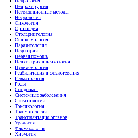
Неврология
Нейрохирургия
Нетрадиционные методы
Нефрология
Онкология
Ортопедия
Отоларингология
Офтальмология
Паразитология
Педиатрия
Первая помощь
Психиатрия и психология
Пульмонология
Реабилитация и физиотерапия
Ревматология
Роды
Синдромы
Системные заболевания
Стоматология
Токсикология
Травматология
Трансплантация органов
Урология
Фармакология
Хирургия