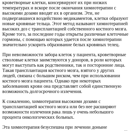
кроветворные клетки, консервируют их при низких
температурах и вскоре после окончания химиотерапии с
высокими дозами вводят их в организм. Эти, не
подвергавшиеся воздействию медикаментов, клетки образуют
новые кровяные тельца. Этот метод называют химиотерапией
высоких доз с трансплантацией собственного костного мозга.
Кроме того, за последние годы открыты различные клеточные
гормоны, с помощью которых удается после химиотерапии
значительно ускорить образование белых кровяных телец.
При невозможности забора клеток у пациента, кроветворные
стволовые клетки заимствуются у доноров, в роли которых
могут выступать как родственники, так и посторонние лица.
Такая трансплантация костного мозга, взятого у других
людей, связана с большим риском, чем при использовании
костного мозга пациента. Однако при некоторых
заболеваниях крови она представляет собой единственную
возможность долгосрочного излечения.
К сожалению, химиотерапия высокими дозами с
трансплантацией костного мозга или без нее расширяют
возможности излечения рака лишь у очень небольшого
процента онкологических больных.
Эта химиотерапия безуспешна при лечении доныне