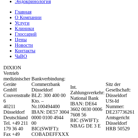
Эндокринология
Главная
О Компании
Услуги
Клиники
Глоссарий
Цены
Новости
Контакты
ЧаВО
DIXION
Vertrieb
medizinischer
Bankverbindung:
Geräte
Commerzbank
Sitz der
Int.
GmbH
Düsseldorf
Gesellschaft:
Zahlungsverkehr:
Couvenstraße
BLZ: 300 400 00
Düsseldorf
National Bank
6
Kto. –
USt-Id
IBAN: DE64
40211
Nr.100494400
Nummer:
3602 0030 0006
Düsseldorf
IBAN: DE57 3004
DE237736261
7608 56
Deutschland
0000 0100 4944
Amtsgericht
BIC (SWIFT):
Tel. +49 211
00
Düsseldorf
NBAG DE 3 E
179 36 40
BIC(SWIFT):
HRB 50529
Fax +49
COBADEFFXXX