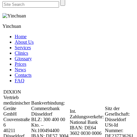
Yinchuan
Home
About Us
Services
Clinics
Glossary
Prices
News
Contacts
FAQ
DIXION
Vertrieb
medizinischer
Bankverbindung:
Geräte
Commerzbank
Sitz der
Int.
GmbH
Düsseldorf
Gesellschaft:
Zahlungsverkehr:
Couvenstraße
BLZ: 300 400 00
Düsseldorf
National Bank
6
Kto. –
USt-Id
IBAN: DE64
40211
Nr.100494400
Nummer:
3602 0030 0006
Düsseldorf
IBAN: DE57 3004
DE237736261